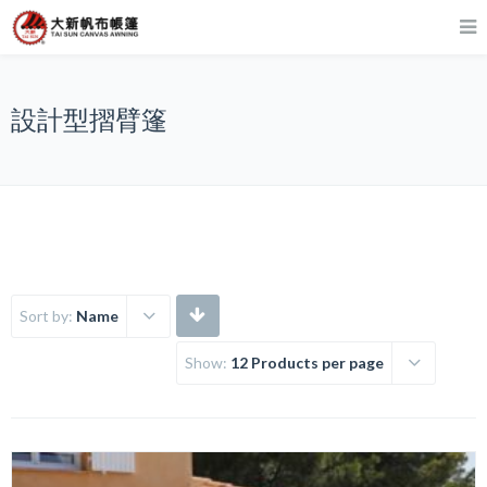
設計型摺臂篷
Sort by:
Name
Show:
12 Products per page