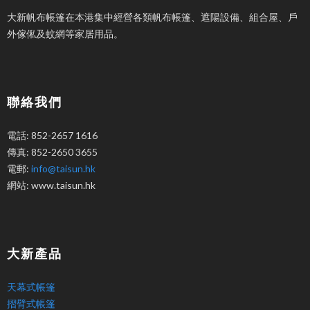
大新帆布帳篷在本港集中經營各類帆布帳篷、遮陽設備、組合屋、戶
外傢俬及蚊網等家居用品。
聯絡我們
電話: 852-2657 1616
傳真: 852-2650 3655
電郵:
info@taisun.hk
網站: www.taisun.hk
大新產品
天幕式帳篷
摺臂式帳篷