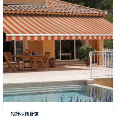
設計型摺臂篷