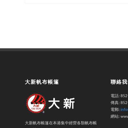
大新帆布帳篷
聯絡我
電話: 852
傳真: 852
電郵:
inf
網站: www.
大新帆布帳篷在本港集中經營各類帆布帳