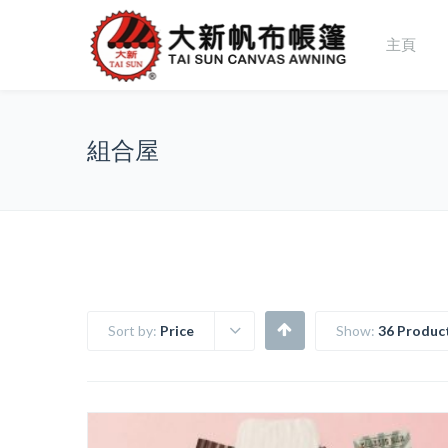
主頁
組合屋
Sort by:
Price
Show:
36 Produc