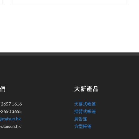
們
大新產品
-2657 1616
天幕式帳篷
-2650 3655
摺臂式帳篷
o@taisun.hk
廣告篷
taisun.hk
方型帳篷