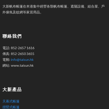
大新帆布帳篷在本港集中經營各類帆布帳篷、遮陽設備、組合屋、戶
外傢俬及蚊網等家居用品。
聯絡我們
電話: 852-2657 1616
傳真: 852-2650 3655
電郵:
info@taisun.hk
網站: www.taisun.hk
大新產品
天幕式帳篷
摺臂式帳篷