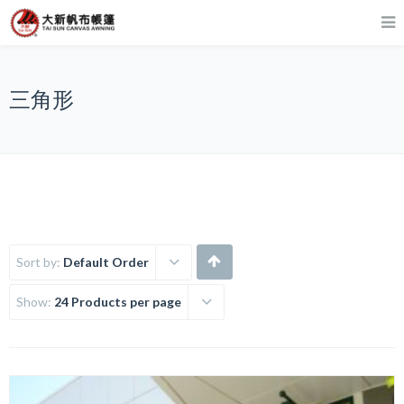
三角形
Sort by:
Default Order
Show:
24 Products per page