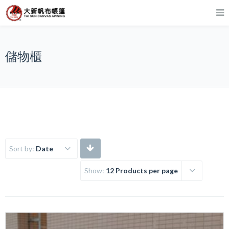
儲物櫃
Sort by:
Date
Show:
12 Products per page