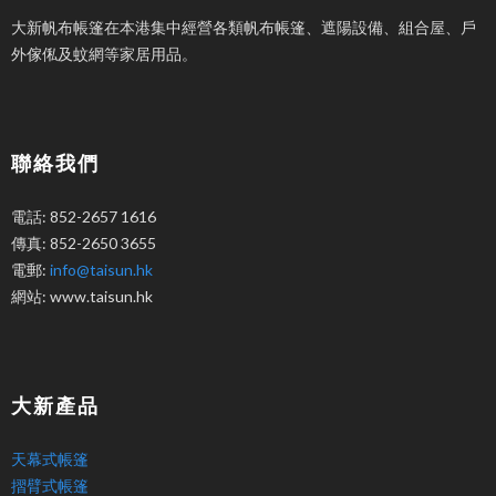
大新帆布帳篷在本港集中經營各類帆布帳篷、遮陽設備、組合屋、戶
外傢俬及蚊網等家居用品。
聯絡我們
電話: 852-2657 1616
傳真: 852-2650 3655
電郵:
info@taisun.hk
網站: www.taisun.hk
大新產品
天幕式帳篷
摺臂式帳篷